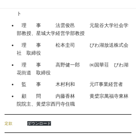
理 事 寺田みのる 画家・エッセイス
ト
理 事 法雲俊邑 元龍谷大学社会学
部教授、星城大学経営学部教授
理 事 松本圭司 びわ湖放送株式会
社 取締役
理 事 高野健一郎 ㈱国華荘 びわ湖
花街道 取締役
監 事 木村利和 元IT事業経営者
顧 問 内藤香林 黄檗宗萬福寺東林
院院主、黄檗宗西円寺住職
定款
ダウンロード