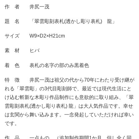
作 者 井尻一茂
題 名 「翠雲彫刻表札(透かし彫り表札) 龍」
サイズ W9×D2×H21cm
素 材 ヒバ
着 色 表札の名字の部のみ黒着色
特 徴 井尻一茂は祖父の代から70年にわたり受け継が
れる「翠雲彫」の3代目彫刻師で、最近では現代生活にと
け込む斬新な木彫り作品制作にも意欲的に取り組み、「翠
雲彫刻表札(透かし彫り表札) 龍」は大人気作品です。幸せ
は玄関から舞い込みます。一念発起していただければ幸い
です。
作 品 一点もの （追加制作期間1か月。但し全く同