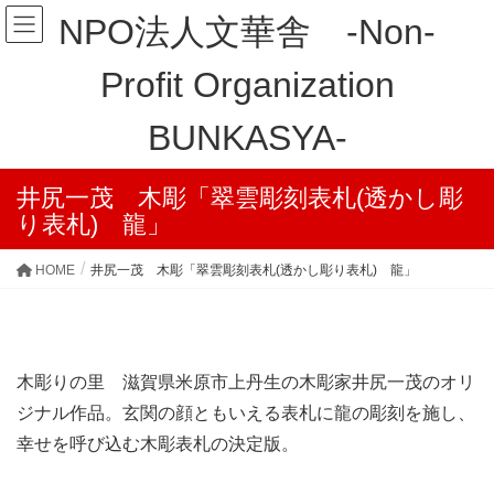
NPO法人文華舎 -Non-
Profit Organization
BUNKASYA-
井尻一茂 木彫「翠雲彫刻表札(透かし彫
り表札) 龍」
HOME
井尻一茂 木彫「翠雲彫刻表札(透かし彫り表札) 龍」
木彫りの里 滋賀県米原市上丹生の木彫家井尻一茂のオリ
ジナル作品。玄関の顔ともいえる表札に龍の彫刻を施し、
幸せを呼び込む木彫表札の決定版。