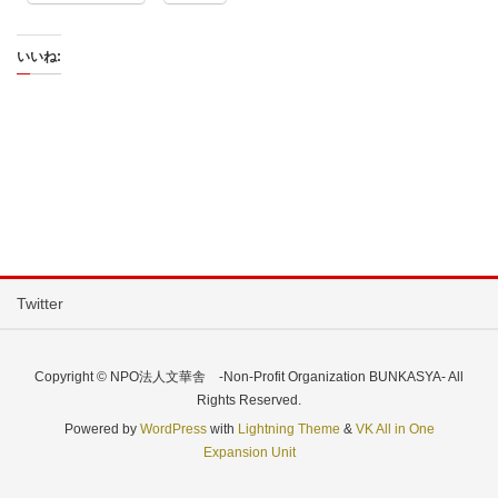
いいね:
Twitter
Copyright © NPO法人文華舎 -Non-Profit Organization BUNKASYA- All
Rights Reserved.
Powered by
WordPress
with
Lightning Theme
&
VK All in One
Expansion Unit