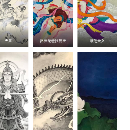
天舞
反禅琵琶技芸天
飛翔天女