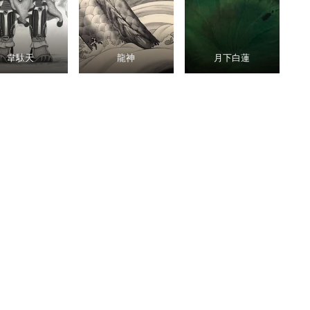
韋駄天
龍神
月下白蓮