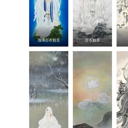
瑠璃百衣観音
百衣観音