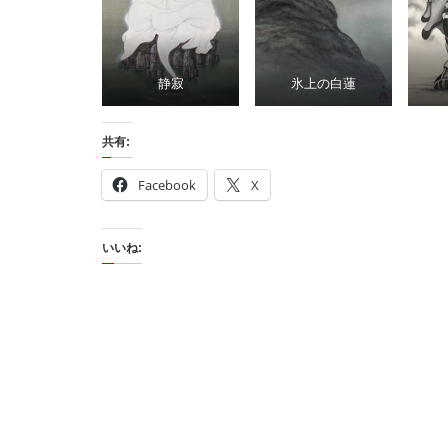
静寂
氷上の白蓮
共有:
Facebook
X
いいね: