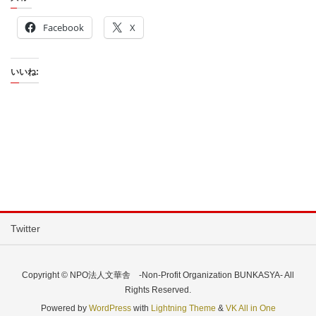
Facebook
X
いいね:
Twitter
Copyright © NPO法人文華舎 -Non-Profit Organization BUNKASYA- All
Rights Reserved.
Powered by
WordPress
with
Lightning Theme
&
VK All in One