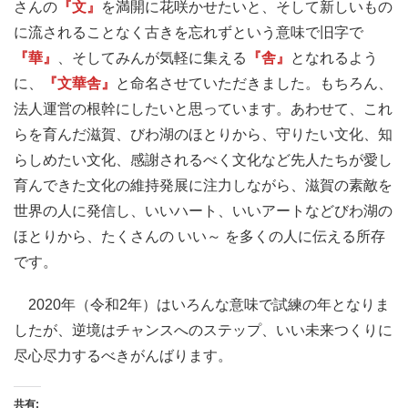
さんの
『文』
を満開に花咲かせたいと、そして新しいもの
に流されることなく古きを忘れずという意味で旧字で
『華』
、そしてみんが気軽に集える
『舎』
となれるよう
に、
『文華舎』
と命名させていただきました。もちろん、
法人運営の根幹にしたいと思っています。あわせて、これ
らを育んだ滋賀、びわ湖のほとりから、守りたい文化、知
らしめたい文化、感謝されるべく文化など先人たちが愛し
育んできた文化の維持発展に注力しながら、滋賀の素敵を
世界の人に発信し、いいハート、いいアートなどびわ湖の
ほとりから、たくさんの いい～ を多くの人に伝える所存
です。
2020年（令和2年）はいろんな意味で試練の年となりま
したが、逆境はチャンスへのステップ、いい未来つくりに
尽心尽力するべきがんばります。
共有: