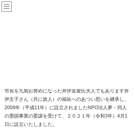
NPO法人文華舎 -Non-
Profit Organization
BUNKASYA-
NPO法人文華舎 私たちの理念
HOME
NPO法人文華舎 私たちの理念
歌人でもあり、幕末大老の井伊直弼氏のお孫さんで彦根
市長を九期お努めになった井伊直愛氏夫人でもあります井
伊文子さん（共に故人）の福祉へのあつい思いを継承し、
2009年（平成11年）に設立されましたNPO法人夢・同人
の墨蹟事業の委譲を受けて、２０２１年（令和3年）4月1
日に設立いたしました。