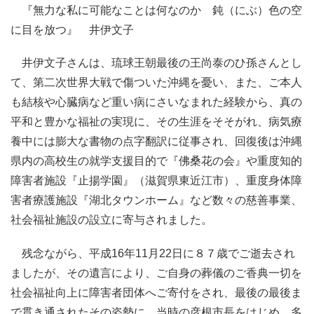
『無力な私に可能なことは何なのか 鈍（にぶ）色の空
に目を放つ』 井伊文子
井伊文子さんは、琉球王朝最後の王尚泰のひ孫さんとし
て、第二次世界大戦で傷ついた沖縄を憂い、また、ご本人
も結核や心臓病など重い病にさいなまれた経験から、真の
平和と豊かな福祉の実現に、その生涯をそそがれ、病気療
養中には膨大な書物の点字翻訳に従事され、回復後は沖縄
県内の高校生の就学支援目的で『佛桑花の会』や重度知的
障害者施設『止揚学園』（滋賀県東近江市）、重度身体障
害者療護施設『湖北タウンホーム』など数々の慈善事業、
社会福祉施設の設立に寄与されました。
残念ながら、平成16年11月22日に８７歳でご逝去され
ましたが、その遺言により、ご自身の葬儀のご香典一切を
社会福祉向上に障害者団体へご寄付をされ、最後の最後ま
で貫き通されたその姿勢に、当時の彦根市長をはじめ、多