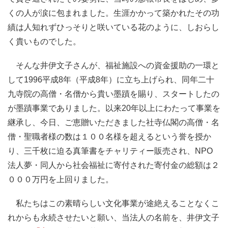
くの人が涙に包まれました。生涯かかって築かれたその功
績は人知れずひっそりと咲いている花のように、しおらし
く貴いものでした。
そんな井伊文子さんが、福祉施設への資金援助の一環と
して1996平成8年（平成8年）に立ち上げられ、同年二十
九寺院の高僧・名僧から貴い墨蹟を賜り、スタートしたの
が墨蹟事業でありました。以来20年以上にわたって事業を
継承し、今日、ご恵贈いただきました社寺仏閣の高僧・名
僧・聖職者様の数は１００名様を超えるという誉を授か
り、三千枚に迫る真筆書をチャリティー販売され、NPO
法人夢・同人から社会福祉に寄付された寄付金の総額は２
０００万円を上回りました。
私たちはこの素晴らしい文化事業が途絶えることなくこ
れからも永続させたいと願い、当法人の名前を、井伊文子