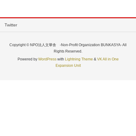
Twitter
Copyright © NPO法人文華舎 -Non-Profit Organization BUNKASYA- All
Rights Reserved.
Powered by
WordPress
with
Lightning Theme
&
VK All in One
Expansion Unit