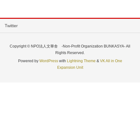
Twitter
Copyright © NPO法人文華舎 -Non-Profit Organization BUNKASYA- All
Rights Reserved.
Powered by
WordPress
with
Lightning Theme
&
VK All in One
Expansion Unit