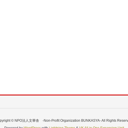
pyright © NPO法人文華舎 -Non-Profit Organization BUNKASYA- All Rights Reserv
Powered by
WordPress
with
Lightning Theme
&
VK All in One Expansion Unit