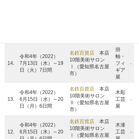
16.
工芸
11月12日（土）
（中国北京市）
展
（当初会期）
令和4年（2022）
ギャラリーかわな
木彫
15.
9月9日（金）～19
か
（宮崎県延岡
工芸
日（火）10日間
市）
展
掛
名鉄百貨店
本店
令和4年（2022）
軸・
10階美術サロン
14.
7月13日（水）～19
フィ
Ⅰ（愛知県名古屋
日（火）7日間
ギア
市）
展
名鉄百貨店
本店
令和4年（2022）
木彫
10階美術サロン
13.
6月15日（水）～20
工芸
Ⅱ（愛知県名古屋
日（月）6日間
展
市）
名鉄百貨店
本店
令和4年（2022）
木漆
10階美術サロン
12.
6月15日（水）～20
工芸
Ⅰ（愛知県名古屋
日（月）6日間
展