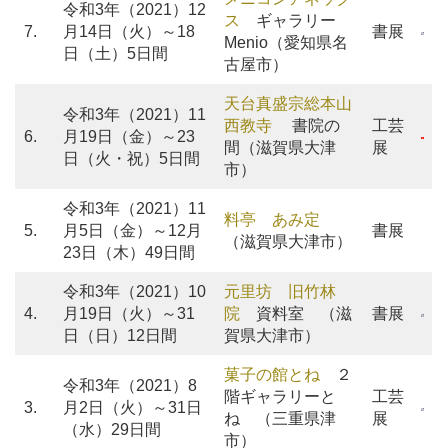
令和3年（2021）12
ス
ギャラリー
7.
月14日（火）～18
書展
Menio（愛知県名
日（土）5日間
古屋市）
天台真盛宗総本山
令和3年（2021）11
西教寺
書院の
工芸
6.
月19日（金）～23
間（滋賀県大津
展
日（火・祝）5日間
市）
令和3年（2021）11
料亭 あみ定
5.
月5日（金）～12月
書展
（滋賀県大津市）
23日（木）49日間
令和3年（2021）10
元里坊 旧竹林
4.
月19日（火）～31
院
資料室 （滋
書展
日（日）12日間
賀県大津市）
菓子の館とね
２
令和3年（2021）8
階ギャラリーと
工芸
3.
月2日（火）～31日
ね （三重県津
展
（水）29日間
市）