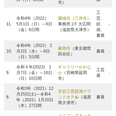
市）
工
令和4年（2022）
園城寺（三井寺）
芸、
11.
5月1日（日）～6日
事務所２F 大広間
絵
（金）6日間
（滋賀県大津市）
画、
書展
令和4年（2022） 2
豪徳寺
（東京都世
10.
月2日（水）～6日
書展
田谷区）
（日）5日間
令和４年(2022) 1
ギャラリーかわな
工芸
9.
月7日（金）～16日
か
（宮崎県延岡
展
（日）10日間
市）
令和3年（2021）12
京近江琵琶湖グラ
月25日(土)～令和4
8.
ンドホテ
ル（滋賀
書展
年（2022）1月20日
県大津市）
（木）27日間
メニコンアネック