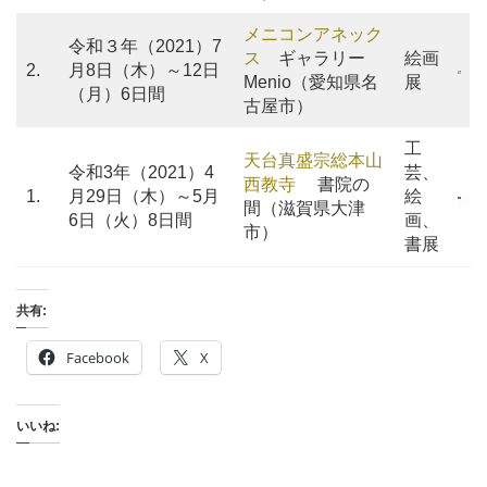
メニコンアネック
令和３年（2021）7
ス
ギャラリー
絵画
2.
月8日（木）～12日
Menio（愛知県名
展
（月）6日間
古屋市）
工
天台真盛宗総本山
令和3年（2021）4
芸、
西教寺
書院の
1.
月29日（木）～5月
絵
間（滋賀県大津
6日（火）8日間
画、
市）
書展
共有:
Facebook
X
いいね: