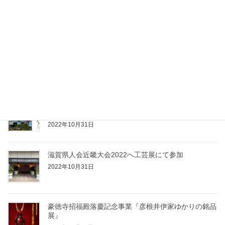
豪徳寺招福殿落慶法要
2022年11月6日
三井寺様にて「小田切健一郎/木漆工藝展」開催
2022年10月31日
『しが体感フェスタ in 紀尾井』へ参加させていただ
きます
2022年10月31日
滋賀県人会近畿大会2022へ工芸展にて参加
2022年10月31日
豪徳寺招福殿落慶記念事業『彦根井伊家ゆかりの銘品
展』