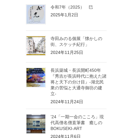
令和7年（2025） 巳
2025年1月2日
寺田みのる個展「懐かしの
街、スケッチ紀行」
2024年11月25日
長浜築城・長浜開町450年
『秀吉が長浜時代に抱えた諸
将と天下の分け目』-湖北民
衆の苦悩と大通寺御坊の建
立-
2024年11月24日
’24「一期一会のこころ」現
代高僧名僧直筆書 癒しの
BOKUSEKI-ART
2024年11月6日