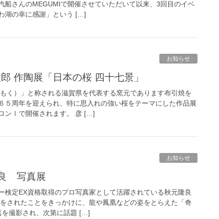
船さんのMEGUMIで開催させていただいて以来、3回目のイベ
湖の幸に感謝」という […]
お知らせ
嶋太郎 作陶展「日本の桜 四十七景」
もく）」と称される滋賀県を代表する窯元であります布引焼を
６５周年を迎えられ、特に思入れの強い桜をテーマにした作品展
ンⅠで開催されます。 彦 […]
お知らせ
隆良 写真展
ー検定EX資格取得のプロ写真家として活躍されている秋元隆良
体験をされたことをきっかけに、龍や鳳凰などの姿をとらえた「奇
を撮影され、次第に話題 […]