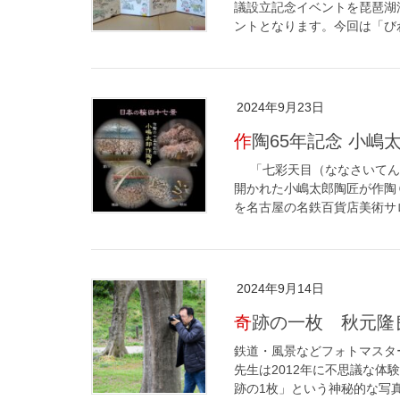
議設立記念イベントを琵琶湖汽
ントとなります。今回は「びわ
2024年9月23日
作陶65年記念 小
「七彩天目（ななさいてん
開かれた小嶋太郎陶匠が作陶
を名古屋の名鉄百貨店美術サロ
2024年9月14日
奇跡の一枚 秋元
鉄道・風景などフォトマスタ
先生は2012年に不思議な
跡の1枚」という神秘的な写真