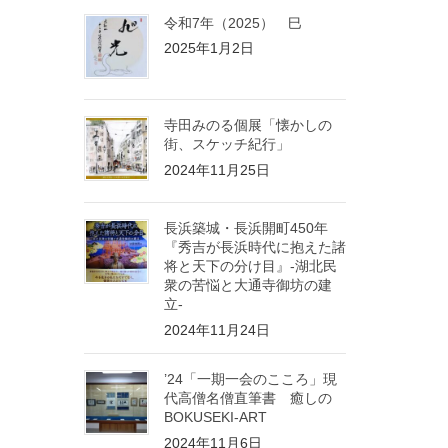
令和7年（2025） 巳
2025年1月2日
寺田みのる個展「懐かしの
街、スケッチ紀行」
2024年11月25日
長浜築城・長浜開町450年
『秀吉が長浜時代に抱えた諸
将と天下の分け目』-湖北民
衆の苦悩と大通寺御坊の建
立-
2024年11月24日
’24「一期一会のこころ」現
代高僧名僧直筆書 癒しの
BOKUSEKI-ART
2024年11月6日