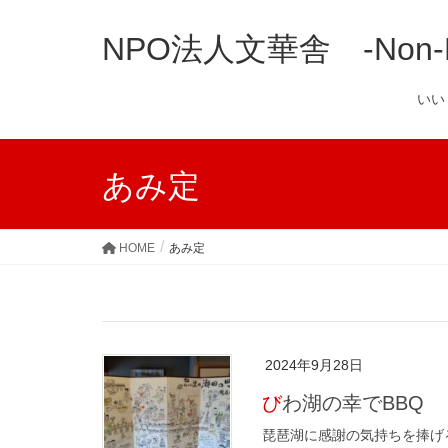
NPO法人文華舎 -Non-Prof
い
あみ定
HOME
あみ定
2024年9月28日
びわ湖の幸でBBQ
琵琶湖に感謝の気持ちを捧げ