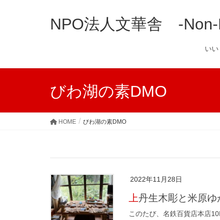
NPO法人文華舎 -Non-Prof
い
びわ湖の素DMO
HOME
びわ湖の素DMO
2022年11月28日
上丹生木彫と米原ゆ
このたび、名鉄百貨店本店1