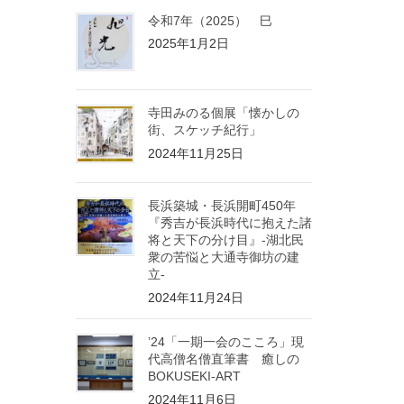
令和7年（2025） 巳
2025年1月2日
寺田みのる個展「懐かしの
街、スケッチ紀行」
2024年11月25日
長浜築城・長浜開町450年
『秀吉が長浜時代に抱えた諸
将と天下の分け目』-湖北民
衆の苦悩と大通寺御坊の建
立-
2024年11月24日
’24「一期一会のこころ」現
代高僧名僧直筆書 癒しの
BOKUSEKI-ART
2024年11月6日