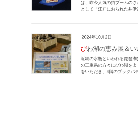
は、昨今人気の猫ブームのさ
として「江戸におられた井伊家
2024年10月2日
びわ湖の恵み展＆
近畿の水瓶といわれる琵琶湖
の三重県の方々にびわ湖をよ
をいただき、4階のブックパテ