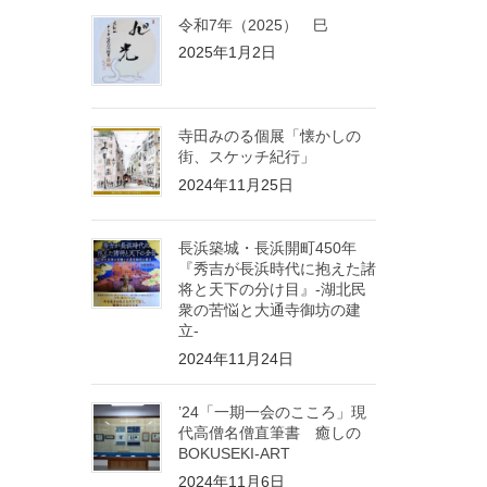
令和7年（2025） 巳
2025年1月2日
寺田みのる個展「懐かしの
街、スケッチ紀行」
2024年11月25日
長浜築城・長浜開町450年
『秀吉が長浜時代に抱えた諸
将と天下の分け目』-湖北民
衆の苦悩と大通寺御坊の建
立-
2024年11月24日
’24「一期一会のこころ」現
代高僧名僧直筆書 癒しの
BOKUSEKI-ART
2024年11月6日