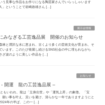
いう見事な作品をお作りになる陶芸家さんでいらっしゃいます
」ということで岩崎政雄さん […]
展示会情報
江にみなぎる工芸逸品展 開催のお知らせ
森林と潤沢な水に恵まれ、古くより多くの芸術文化が育まれ、そ
ています。このたび発展し続けるSNS社会の中に埋もれながら
ざ波のように美しい作品を […]
お知らせ
2024 - 開運 龍の工芸逸品展 –
年ともいわれ、龍は「立身出世」や「運気上昇」の象徴。 「宝
、願い事を叶え、災いを避け、清らかな一年でありますようにと
24年の半ば、この一 […]