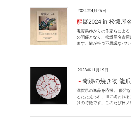
2024年4月25日
龍展2024 in 松坂
滋賀県ゆかりの作家らによる「
の開催となり、松坂屋名古屋
ます。龍が持つ不思議なパワーで
2023年11月19日
～奇跡の焼き物 龍
滋賀県の逸品を応援。 優雅
とたたえられ、皿に現われる
けの特徴です。このたび日ノ出