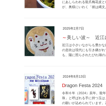
にあしらわれる龍爪梅花皮と
が、奥様にいわく「彼は縄文人
2025年2月7日
～美しい波～ 近
近江は小さいながらも豊かな
の息吹は現代にも引き継がれ
も、陽に照らされたびわ湖のさ
2024年8月13日
Dragon Festa 
令和６年（2024）辰年。龍
珠」と呼ばれる手に持つ玉は
の願いが込められています。20