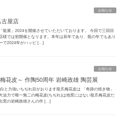
お知らせ
屋名古屋店
龍展」2024を開催させていただいております。 今回で三回目
店様では初開催となります。本年は辰年であり、龍の年でもあり
2024年がハッピ […]
お知らせ
爪梅花皮～ 作陶50周年 岩崎政雄 陶芸展
な白と力強いちぢれ目がおります龍爪梅花皮は 「奇跡の焼き物」
大迫力で唯一無二の梅花皮(ちぢれ)は他窯にはない龍爪梅花皮だ
窯の岩崎政雄さんの作 […]