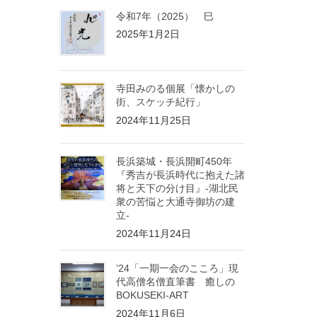
令和7年（2025） 巳
2025年1月2日
寺田みのる個展「懐かしの
街、スケッチ紀行」
2024年11月25日
長浜築城・長浜開町450年
『秀吉が長浜時代に抱えた諸
将と天下の分け目』-湖北民
衆の苦悩と大通寺御坊の建
立-
2024年11月24日
’24「一期一会のこころ」現
代高僧名僧直筆書 癒しの
BOKUSEKI-ART
2024年11月6日