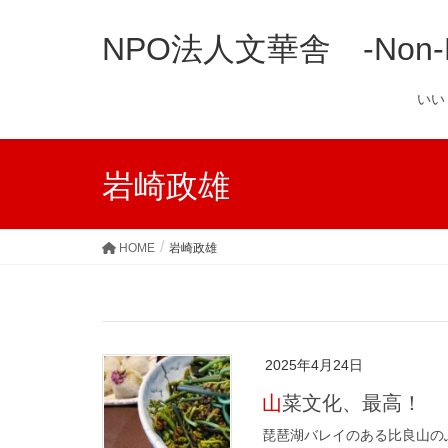
NPO法人文華舎 -Non-Prof
い
岩崎政雄
HOME
岩崎政雄
2025年4月24日
山菜文化、最高！
琵琶湖バレイのある比良山の