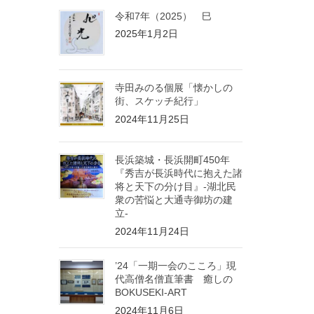
令和7年（2025） 巳
2025年1月2日
寺田みのる個展「懐かしの
街、スケッチ紀行」
2024年11月25日
長浜築城・長浜開町450年
『秀吉が長浜時代に抱えた諸
将と天下の分け目』-湖北民
衆の苦悩と大通寺御坊の建
立-
2024年11月24日
’24「一期一会のこころ」現
代高僧名僧直筆書 癒しの
BOKUSEKI-ART
2024年11月6日