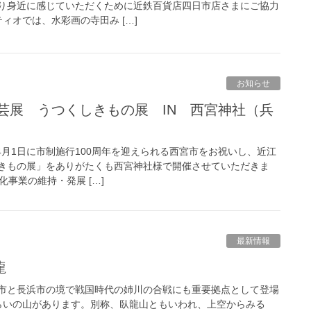
り身近に感じていただくために近鉄百貨店四日市店さまにご協力
ィオでは、水彩画の寺田み […]
お知らせ
）4月1日に市制施行100周年を迎えられる西宮市をお祝いし、近江
きもの展」をありがたくも西宮神社様で開催させていただきま
化事業の維持・発展 […]
最新情報
龍
市と長浜市の境で戦国時代の姉川の合戦にも重要拠点として登場
ぐらいの山があります。別称、臥龍山ともいわれ、上空からみる