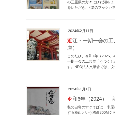
の三重県の方々にびわ湖をよ
をいただき、4階のブックパテ
2024年2月11日
近江・一期一会の工芸展 うつくしきもの展 IN 西宮神社（兵
庫）
このたび、令和7年（2025
一期一会の工芸展「うつくし
す。NPO法人文華舎では、文
2024年1月1日
令和6年（2024） 
私の自宅のすぐそばに、米原
する横山という標高300M