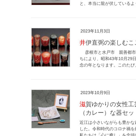
と、本当に龍が伏しているよう
2023年11月3日
井伊直弼の楽しむ
彦根市と水戸市 親善都市5
ちにより、昭和43年10月2
念の年となります。このたび、
2023年10月9日
滋賀ゆかりの女性工芸作家らによる「びわ湖県にやさしい華麗
（カレー）な器セッ
近江は小さいながらも豊かな
した。令和時代のコロナ禍を
私たちは「心に癒し」を念頭に