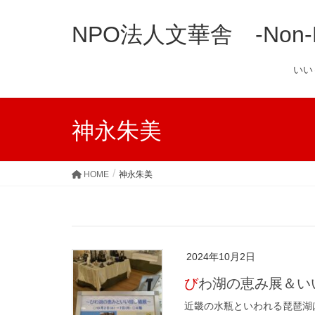
NPO法人文華舎 -Non-Prof
い
神永朱美
HOME
神永朱美
2024年10月2日
びわ湖の恵み展＆
近畿の水瓶といわれる琵琶湖