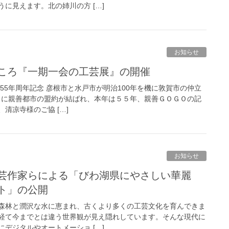
に見えます。北の姉川の方 […]
お知らせ
こころ『一期一会の工芸展』の開催
5年周年記念 彦根市と水戸市が明治100年を機に敦賀市の仲立
9日に親善都市の盟約が結ばれ、本年は５５年、親善ＧＯＧＯの記
清凉寺様のご協 […]
お知らせ
ト」の公開
森林と潤沢な水に恵まれ、古くより多くの工芸文化を育んできま
経て今までとは違う世界観が見え隠れしています。そんな現代に
デジタルやオートメーショ […]