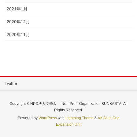
2021年1月
2020年12月
2020年11月
Twitter
Copyright © NPO法人文華舎 -Non-Profit Organization BUNKASYA- All
Rights Reserved.
Powered by
WordPress
with
Lightning Theme
&
VK All in One
Expansion Unit